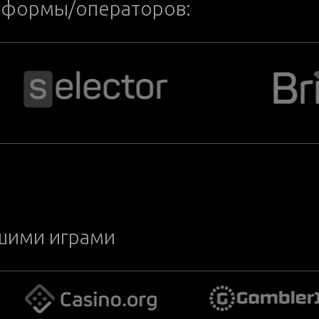
тформы/операторов:
ашими играми