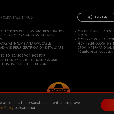
 POLICY
TALENT HUB
Lets talk
D IN CYPRUS, WITH COMPANY REGISTRATION
CERTIFIED RNG (RANDO
ERED OFFICE: 120 FANEROMENIS AVENUE,
SLOTS.
S.
CLOUDBRIDGE LTD IS C
ANCE WITH GLI-19 AND APPLICABLE
HIGH TECHNOLOGY SYST
ALY AND PERU. CERTIFICATION DETAILS ARE
27001 INTERNATIONAL 
*Gambling can be addictiv
D TO ISO/IEC 27001:2022 FOR
IFIED BY LL-C (CERTIFICATION). OUR
 OFFICIAL PORTAL USING THE CODE
use of cookies to personalize content and improve
ie Policy
to learn more.