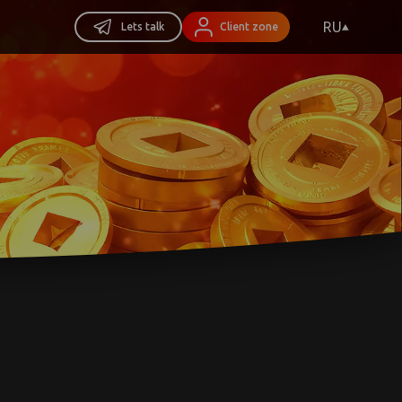
RU
Lets talk
Client zone