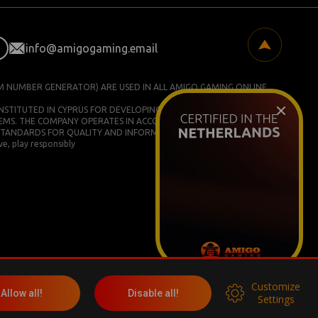
info@amigogaming.email
M NUMBER GENERATOR) ARE USED IN ALL AMIGO GAMING ONLINE
ONSTITUTED IN CYPRUS FOR DEVELOPING AND COMMERCIALIZING
EMS. THE COMPANY OPERATES IN ACCORDANCE WITH ISO/IEC
STANDARDS FOR QUALITY AND INFORMATION SECURITY.
e, play responsibly
Customize
More info
Allow all!
Disable all!
Settings
Социальные сети: