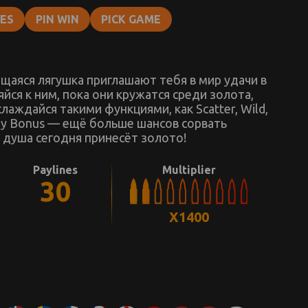
MES
PIN WIN
PICK GAME
щаяся лягушка приглашают тебя в мир удачи в
йся к ним, пока они кружатся среди золота,
аждайся такими функциями, как Scatter, Wild,
и Buy Bonus — ещё больше шансов сорвать
я душа сегодня принесёт золото!
Paylines
Multiplier
30
X1400