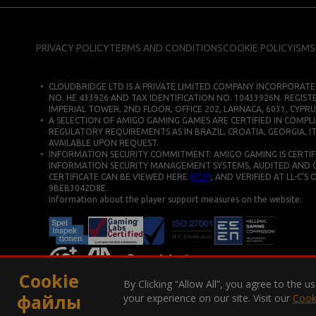
PRIVACY POLICY
TERMS AND CONDITIONS
COOKIE POLICY
ISMS
CLOUDBRIDGE LTD IS A PRIVATE LIMITED COMPANY INCORPORATE
NO. HE 433926 AND TAX IDENTIFICATION NO. 10433926N. REGIST
IMPERIAL TOWER, 2ND FLOOR, OFFICE 202, LARNACA, 6031, CYPRU
A SELECTION OF AMIGO GAMING GAMES ARE CERTIFIED IN COMPLI
REGULATORY REQUIREMENTS AS IN BRAZIL, CROATIA, GEORGIA, IT
AVAILABLE UPON REQUEST.
INFORMATION SECURITY COMMITMENT: AMIGO GAMING IS CERTIFIE
INFORMATION SECURITY MANAGEMENT SYSTEMS, AUDITED AND CERT
CERTIFICATE CAN BE VIEWED HERE
(PDF)
, AND VERIFIED AT LL-C’S
9BEB3042D8E.
Information about the player support measures on the website:
Cookie
By Clicking “Allow All”, you agree to the 
файлы
your experience on our site. Visit our
Cook
COPYRIGHT © 2026. ВСЕ ПРАВА ЗАЩИЩЕНЫ