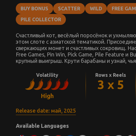
BUY BONUS
SCATTER
WILD
FREE GA
PILE COLLECTOR
Счастливый кот, весёлый поросёнок и ухмыляю
этом слоте с азиатской тематикой. Присоединя
сверкающих монет и счастливых сокровищ. Насл
Free Games, Pin Win, Pick Game, Pile Feature 
крупный выигрыш. Крути барабаны и узнай, чь
Volatility
Rows x Reels
3 x 5
High
Release date: май, 2025
Available Languages