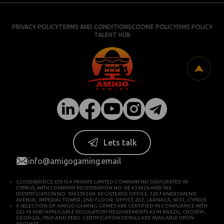
PRIVACY POLICY
TERMS AND CONDITIONS
COOKIE POLICY
ISMS POLICY
TALENT HUB
Lets talk
info@amigogaming.email
CLOUDBRIDGE LTD IS A PRIVATE LIMITED COMPANY INCORPORATED IN
CYPRUS, WITH COMPANY REGISTRATION NO. HE 433926 AND TAX
IDENTIFICATION NO. 10433926N. REGISTERED OFFICE: 120 FANEROMENIS
AVENUE, IMPERIAL TOWER, 2ND FLOOR, OFFICE 202, LARNACA, 6031, CYPRUS.
A SELECTION OF AMIGO GAMING GAMES ARE CERTIFIED IN COMPLIANCE WITH
GLI-19 AND APPLICABLE REGULATORY REQUIREMENTS AS IN BRAZIL, CROATIA,
GEORGIA, ITALY AND PERU. CERTIFICATION DETAILS ARE AVAILABLE UPON
REQUEST.