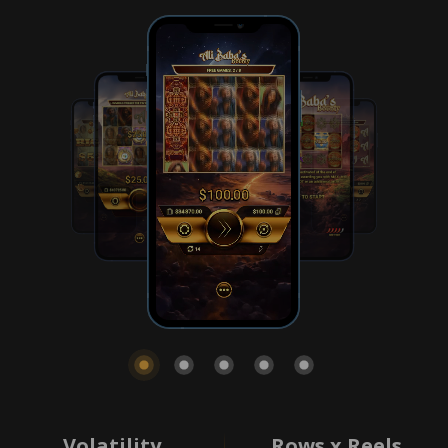
Volatility
Rows x Reels