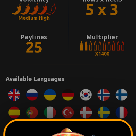
5 x 3
Medium High
Paylines
Multiplier
25
X1400
Available Languages