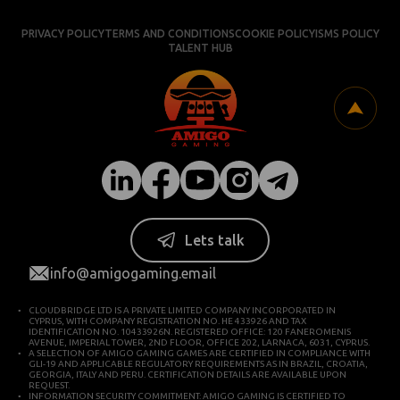
PRIVACY POLICY
TERMS AND CONDITIONS
COOKIE POLICY
ISMS POLICY
TALENT HUB
Lets talk
info@amigogaming.email
CLOUDBRIDGE LTD IS A PRIVATE LIMITED COMPANY INCORPORATED IN
CYPRUS, WITH COMPANY REGISTRATION NO. HE 433926 AND TAX
IDENTIFICATION NO. 10433926N. REGISTERED OFFICE: 120 FANEROMENIS
AVENUE, IMPERIAL TOWER, 2ND FLOOR, OFFICE 202, LARNACA, 6031, CYPRUS.
A SELECTION OF AMIGO GAMING GAMES ARE CERTIFIED IN COMPLIANCE WITH
GLI-19 AND APPLICABLE REGULATORY REQUIREMENTS AS IN BRAZIL, CROATIA,
GEORGIA, ITALY AND PERU. CERTIFICATION DETAILS ARE AVAILABLE UPON
REQUEST.
INFORMATION SECURITY COMMITMENT: AMIGO GAMING IS CERTIFIED TO