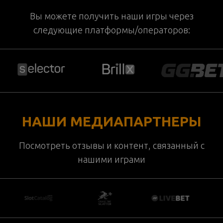
Вы можете получить наши игры через
следующие платформы/операторов:
НАШИ МЕДИАПАРТНЕРЫ
Посмотреть отзывы и контент, связанный с
нашими играми