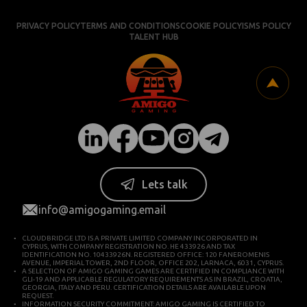
PRIVACY POLICY
TERMS AND CONDITIONS
COOKIE POLICY
ISMS POLICY
TALENT HUB
Lets talk
info@amigogaming.email
CLOUDBRIDGE LTD IS A PRIVATE LIMITED COMPANY INCORPORATED IN
CYPRUS, WITH COMPANY REGISTRATION NO. HE 433926 AND TAX
IDENTIFICATION NO. 10433926N. REGISTERED OFFICE: 120 FANEROMENIS
AVENUE, IMPERIAL TOWER, 2ND FLOOR, OFFICE 202, LARNACA, 6031, CYPRUS.
A SELECTION OF AMIGO GAMING GAMES ARE CERTIFIED IN COMPLIANCE WITH
GLI-19 AND APPLICABLE REGULATORY REQUIREMENTS AS IN BRAZIL, CROATIA,
GEORGIA, ITALY AND PERU. CERTIFICATION DETAILS ARE AVAILABLE UPON
REQUEST.
INFORMATION SECURITY COMMITMENT: AMIGO GAMING IS CERTIFIED TO