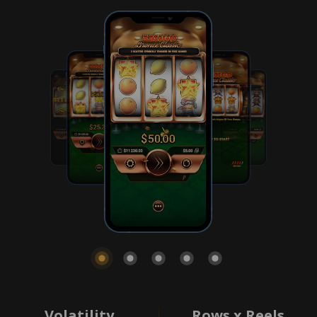
Volatility
Rows x Reels