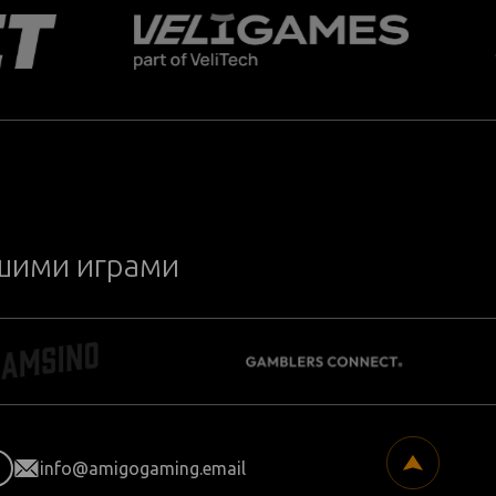
ашими играми
info@amigogaming.email