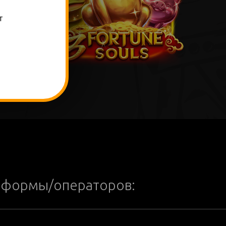
т
тформы/операторов: