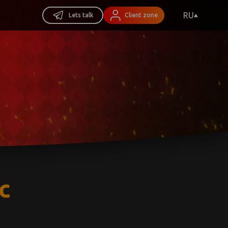
RU
Lets talk
Client zone
c