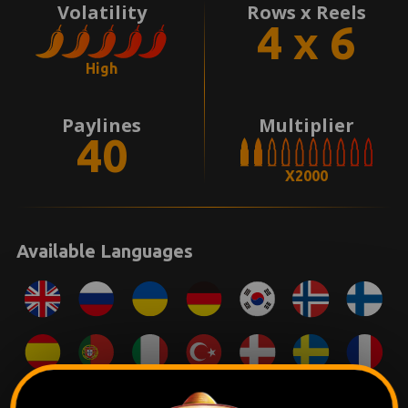
Volatility
Rows x Reels
4 x 6
High
Paylines
Multiplier
40
X2000
Available Languages