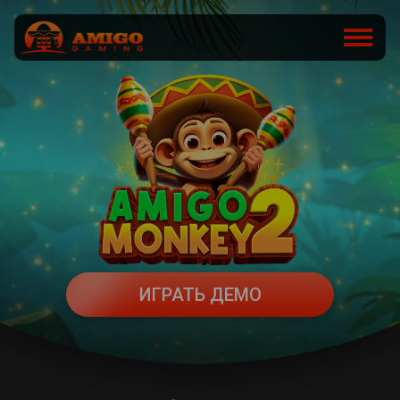
ИГРАТЬ ДЕМО