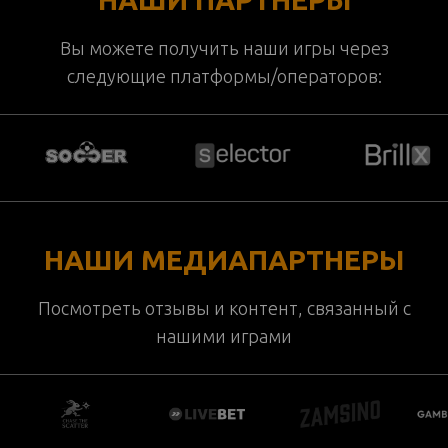
Вы можете получить наши игры через
следующие платформы/операторов:
НАШИ МЕДИАПАРТНЕРЫ
Посмотреть отзывы и контент, связанный с
нашими играми