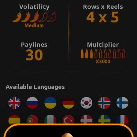
Volatility
Rows x Reels
4 x 5
Medium
Paylines
Multiplier
30
X3000
Available Languages