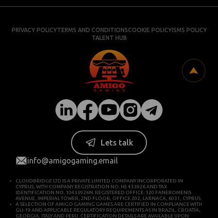
PRIVACY POLICY
TERMS AND CONDITIONS
COOKIE POLICY
ISMS POLICY
TALENT HUB
Lets talk
info@amigogaming.email
CLOUDBRIDGE LTD IS A PRIVATE LIMITED COMPANY INCORPORATED IN
CYPRUS, WITH COMPANY REGISTRATION NO. HE 433926 AND TAX
IDENTIFICATION NO. 10433926N. REGISTERED OFFICE: 120 FANEROMENIS
AVENUE, IMPERIAL TOWER, 2ND FLOOR, OFFICE 202, LARNACA, 6031, CYPRUS.
A SELECTION OF AMIGO GAMING GAMES ARE CERTIFIED IN COMPLIANCE WITH
GLI-19 AND APPLICABLE REGULATORY REQUIREMENTS AS IN BRAZIL, CROATIA,
GEORGIA, ITALY AND PERU. CERTIFICATION DETAILS ARE AVAILABLE UPON