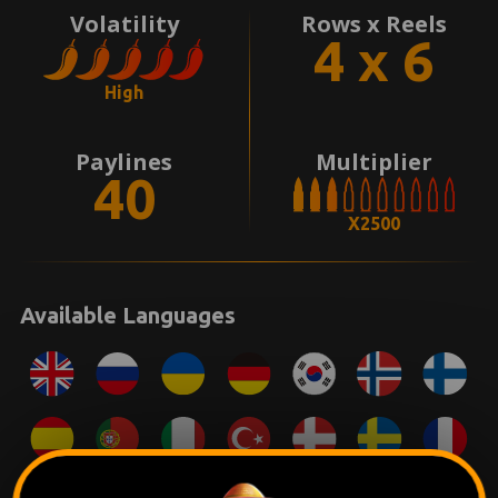
Volatility
Rows x Reels
4 x 6
High
Paylines
Multiplier
40
X2500
Available Languages