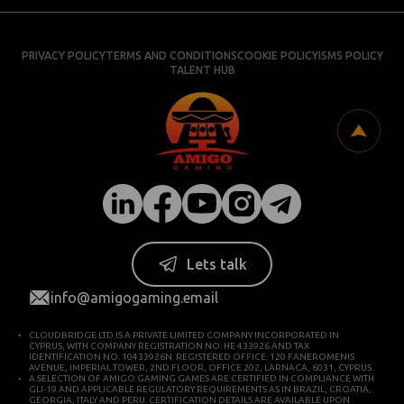
PRIVACY POLICY
TERMS AND CONDITIONS
COOKIE POLICY
ISMS POLICY
TALENT HUB
Lets talk
info@amigogaming.email
CLOUDBRIDGE LTD IS A PRIVATE LIMITED COMPANY INCORPORATED IN
CYPRUS, WITH COMPANY REGISTRATION NO. HE 433926 AND TAX
IDENTIFICATION NO. 10433926N. REGISTERED OFFICE: 120 FANEROMENIS
AVENUE, IMPERIAL TOWER, 2ND FLOOR, OFFICE 202, LARNACA, 6031, CYPRUS.
A SELECTION OF AMIGO GAMING GAMES ARE CERTIFIED IN COMPLIANCE WITH
GLI-19 AND APPLICABLE REGULATORY REQUIREMENTS AS IN BRAZIL, CROATIA,
GEORGIA, ITALY AND PERU. CERTIFICATION DETAILS ARE AVAILABLE UPON