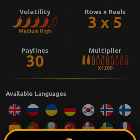
Volatility
Rows x Reels
3 x 5
Medium High
Paylines
Multiplier
30
X1200
Available Languages