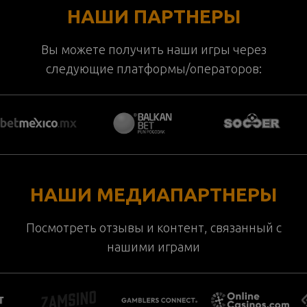
НАШИ ПАРТНЕРЫ
Вы можете получить наши игры через
следующие платформы/операторов:
НАШИ МЕДИАПАРТНЕРЫ
Посмотреть отзывы и контент, связанный с
нашими играми