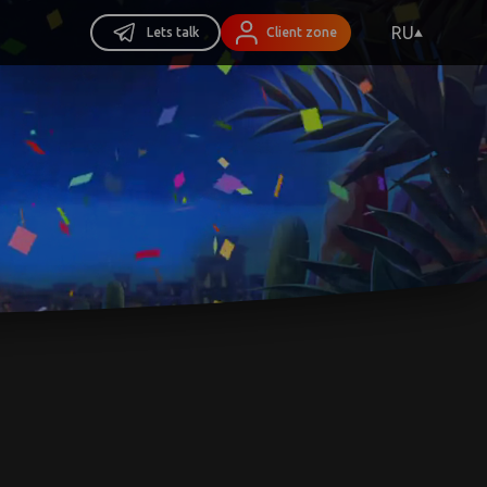
RU
Lets talk
Client zone