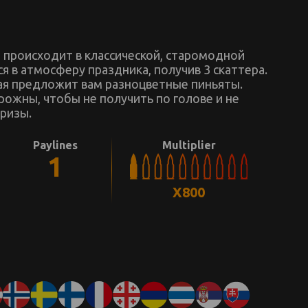
происходит в классической, старомодной
ся в атмосферу праздника, получив 3 скаттера.
рая предложит вам разноцветные пиньяты.
рожны, чтобы не получить по голове и не
ризы.
Paylines
Multiplier
1
X800