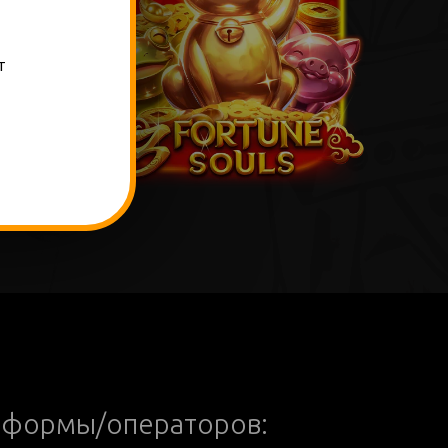
т
тформы/операторов: