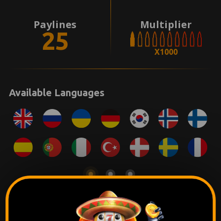
Paylines
Multiplier
25
X1000
Available Languages
Перейти к промо