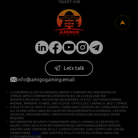
TALENT HUB
Lets talk
info@amigogaming.email
CLOUDBRIDGE LTD IS A PRIVATE LIMITED COMPANY INCORPORATED IN
CYPRUS, WITH COMPANY REGISTRATION NO. HE 433926 AND TAX
IDENTIFICATION NO. 10433926N. REGISTERED OFFICE: 120 FANEROMENIS
AVENUE, IMPERIAL TOWER, 2ND FLOOR, OFFICE 202, LARNACA, 6031, CYPRUS.
A SELECTION OF AMIGO GAMING GAMES ARE CERTIFIED IN COMPLIANCE WITH
GLI-19 AND APPLICABLE REGULATORY REQUIREMENTS AS IN BRAZIL, CROATIA,
GEORGIA, ITALY AND PERU. CERTIFICATION DETAILS ARE AVAILABLE UPON
REQUEST.
INFORMATION SECURITY COMMITMENT: AMIGO GAMING IS CERTIFIED TO
ISO/IEC 27001:2022 FOR INFORMATION SECURITY MANAGEMENT SYSTEMS,
AUDITED AND CERTIFIED BY LL-C (CERTIFICATION). OUR CERTIFICATE CAN BE
VIEWED HERE
(PDF)
, AND VERIFIED AT LL-C’S OFFICIAL PORTAL USING THE
CODE 9BEB3042D8E.