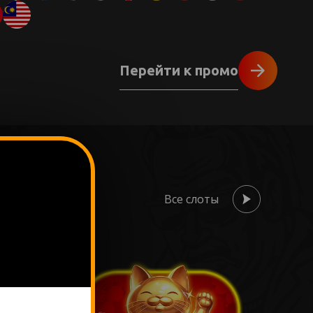
Перейти к промо
Все слоты