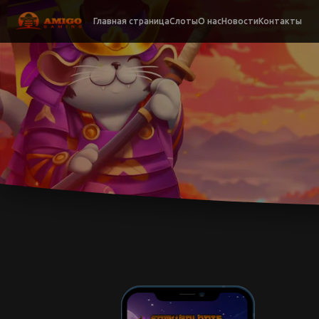
Главная страница
Слоты
О нас
Новости
Контакты