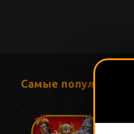
Самые популярные