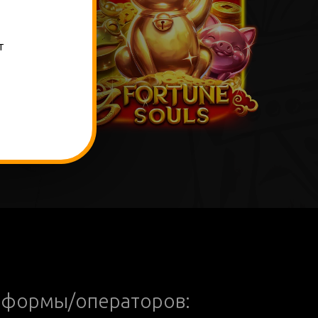
т
тформы/операторов: