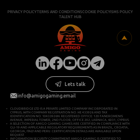
PRIVACY POLICY
TERMS AND CONDITIONS
COOKIE POLICY
ISMS POLICY
TALENT HUB
Lets talk
info@amigogaming.email
CLOUDBRIDGE LTD IS A PRIVATE LIMITED COMPANY INCORPORATED IN
CYPRUS, WITH COMPANY REGISTRATION NO. HE 433926 AND TAX
IDENTIFICATION NO. 10433926N. REGISTERED OFFICE: 120 FANEROMENIS
AVENUE, IMPERIAL TOWER, 2ND FLOOR, OFFICE 202, LARNACA, 6031, CYPRUS.
A SELECTION OF AMIGO GAMING GAMES ARE CERTIFIED IN COMPLIANCE WITH
GLI-19 AND APPLICABLE REGULATORY REQUIREMENTS AS IN BRAZIL, CROATIA,
GEORGIA, ITALY AND PERU. CERTIFICATION DETAILS ARE AVAILABLE UPON
REQUEST.
INFORMATION SECURITY COMMITMENT: AMIGO GAMING IS CERTIFIED TO