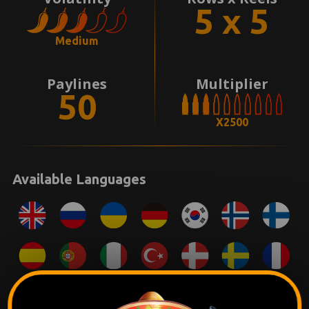
5 x 5
Medium
Paylines
Multiplier
50
X2500
Available Languages