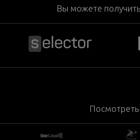
Вы можете получит
Посмотреть 