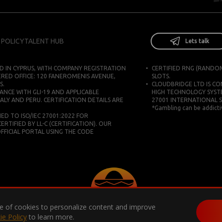
 POLICY
TALENT HUB
Lets talk
D IN CYPRUS, WITH COMPANY REGISTRATION
CERTIFIED RNG (RANDO
ERED OFFICE: 120 FANEROMENIS AVENUE,
SLOTS.
S.
CLOUDBRIDGE LTD IS C
ANCE WITH GLI-19 AND APPLICABLE
HIGH TECHNOLOGY SYST
ALY AND PERU. CERTIFICATION DETAILS ARE
27001 INTERNATIONAL 
*Gambling can be addictiv
D TO ISO/IEC 27001:2022 FOR
IFIED BY LL-C (CERTIFICATION). OUR
 OFFICIAL PORTAL USING THE CODE
use of cookies to personalize content and improve
ie Policy
to learn more.