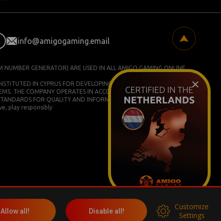
info@amigogaming.email
M NUMBER GENERATOR) ARE USED IN ALL AMIGO GAMING ONLINE
ONSTITUTED IN CYPRUS FOR DEVELOPING AND COMMERCIALIZING
EMS. THE COMPANY OPERATES IN ACCORDANCE WITH ISO/IEC
STANDARDS FOR QUALITY AND INFORMATION SECURITY.
e, play responsibly
Customize
More info
Allow all!
Disable all!
Settings
Социальные сети: