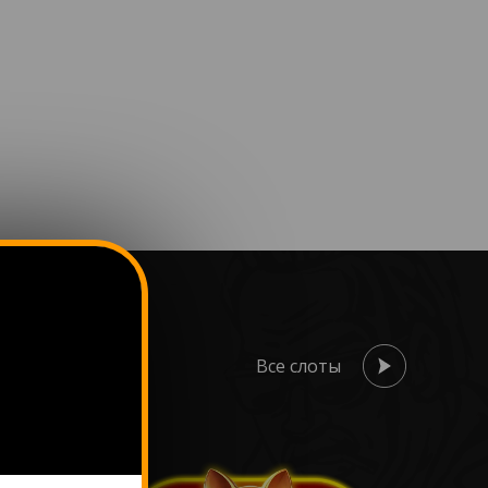
Все слоты