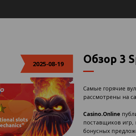
Обзор 3 S
2025-08-19
Самые горячие ву
рассмотрены на с
Casino.Online
публи
поставщиков игр, 
бонусных предлож