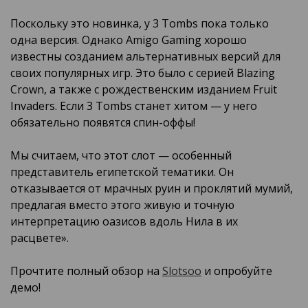
Поскольку это новинка, у 3 Tombs пока только
одна версия. Однако Amigo Gaming хорошо
известны созданием альтернативных версий для
своих популярных игр. Это было с серией Blazing
Crown, а также с рождественским изданием Fruit
Invaders. Если 3 Tombs станет хитом — у него
обязательно появятся спин-оффы!
Мы считаем, что этот слот — особенный
представитель египетской тематики. Он
отказывается от мрачных руин и проклятий мумий,
предлагая вместо этого живую и точную
интерпретацию оазисов вдоль Нила в их
расцвете».
Прочтите полный обзор на
Slotsoo
и опробуйте
демо!