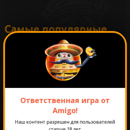
Самые популярные
игры
Ответственная игра от
Amigo!
Наш контент разрешен для пользователей
старше 18 лет