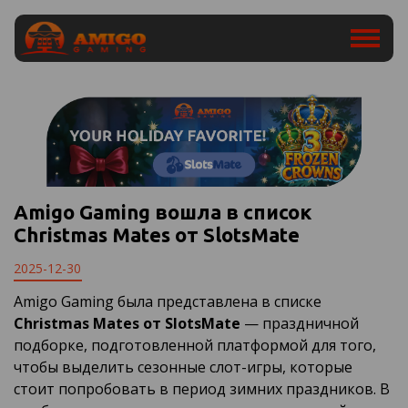
Amigo Gaming вошла в список
Christmas Mates от SlotsMate
2025-12-30
Amigo Gaming была представлена в списке
Christmas Mates от SlotsMate
— праздничной
подборке, подготовленной платформой для того,
чтобы выделить сезонные слот-игры, которые
стоит попробовать в период зимних праздников. В