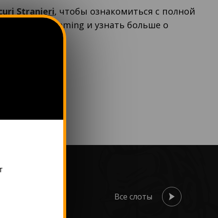
curi Stranieri
, чтобы ознакомиться с полной
ера Amigo Gaming и узнать больше о
т
Все слоты