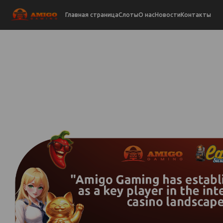
Главная страница
Слоты
О нас
Новости
Контакты