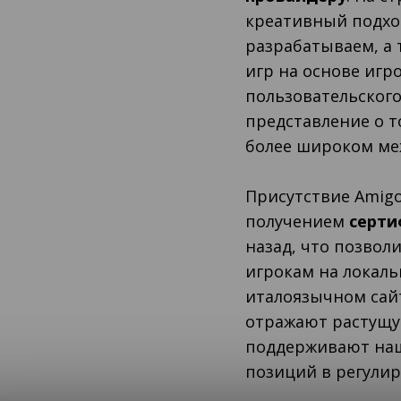
креативный подхо
разрабатываем, а 
игр на основе игр
пользовательского
представление о т
более широком ме
Присутствие Amigo
получением
серти
назад, что позвол
игрокам на локаль
италоязычном сайте,
отражают растущу
поддерживают наш
позиций в регули