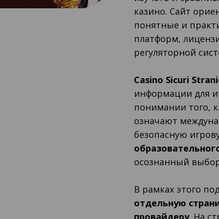
казино. Сайт орие
понятные и практ
платформ, лиценз
регуляторной сис
Casino Sicuri Stran
информации для и
понимании того, к
означают междуна
безопасную игров
образовательног
осознанный выбор
В рамках этого по
отдельную страни
провайдеру
. На с