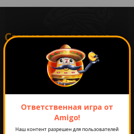
Самые популярные
игры
Ответственная игра от
Amigo!
Наш контент разрешен для пользователей