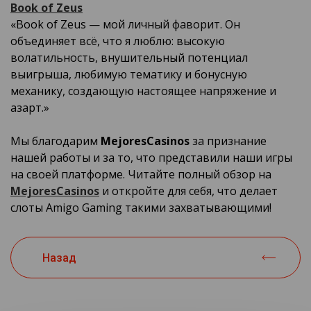
Book of Zeus
«Book of Zeus — мой личный фаворит. Он
объединяет всё, что я люблю: высокую
волатильность, внушительный потенциал
выигрыша, любимую тематику и бонусную
механику, создающую настоящее напряжение и
азарт.»
Мы благодарим
MejoresCasinos
за признание
нашей работы и за то, что представили наши игры
на своей платформе. Читайте полный обзор на
MejoresCasinos
и откройте для себя, что делает
слоты Amigo Gaming такими захватывающими!
Назад