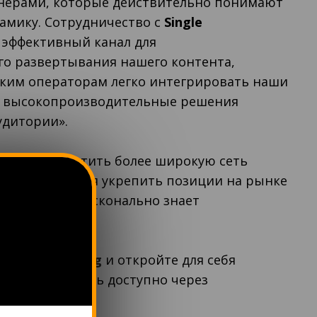
нерами, которые действительно понимают
амику. Сотрудничество с
Single
 эффективный канал для
го развертывания нашего контента,
ским операторам легко интегрировать наши
ь высокопроизводительные решения
удитории».
ает нам охватить более широкую сеть
илии, позволяя укрепить позиции на рынке
м, который досконально знает
тных игроков.
ио
Amigo Gaming
и откройте для себя
 которое теперь доступно через
Software
.