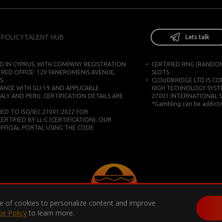
 POLICY
TALENT HUB
Lets talk
D IN CYPRUS, WITH COMPANY REGISTRATION
CERTIFIED RNG (RANDO
ERED OFFICE: 120 FANEROMENIS AVENUE,
SLOTS.
S.
CLOUDBRIDGE LTD IS C
ANCE WITH GLI-19 AND APPLICABLE
HIGH TECHNOLOGY SYST
ALY AND PERU. CERTIFICATION DETAILS ARE
27001 INTERNATIONAL 
*Gambling can be addictiv
D TO ISO/IEC 27001:2022 FOR
IFIED BY LL-C (CERTIFICATION). OUR
 OFFICIAL PORTAL USING THE CODE
use of cookies to personalize content and improve
ie Policy
to learn more.