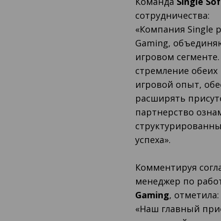
Команда
Single So
сотрудничества:
«Компания Single 
Gaming, объединя
игровом сегменте.
стремление обеих
игровой опыт, обе
расширять присутс
партнерство озна
структурированны
успеха».
Комментируя согл
менеджер по работ
Gaming
, отметила:
«Наш главный при