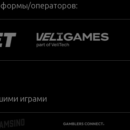
тформы/операторов:
ашими играми