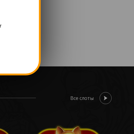
т
Все слоты