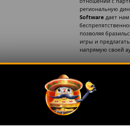
отношений с парт
региональную дин
Software
дает нам
беспрепятственно
позволяя бразиль
игры и предлагат
напрямую своей а
Этот альянс помог
операторов в Браз
вместе с партнеро
предпочтения мес
Изучите портфол
разнообразие игр,
платформу
Single 