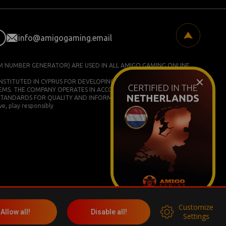
info@amigogaming.email
M NUMBER GENERATOR) ARE USED IN ALL AMIGO GAMING ONLINE
ONSTITUTED IN CYPRUS FOR DEVELOPING AND COMMERCIALIZING
EMS. THE COMPANY OPERATES IN ACCORDANCE WITH ISO/IEC
STANDARDS FOR QUALITY AND INFORMATION SECURITY.
e, play responsibly
Customize
More info
Allow all!
Disable all!
Settings
Социальные сети: