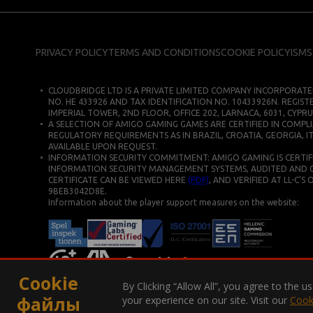
PRIVACY POLICY
TERMS AND CONDITIONS
COOKIE POLICY
ISMS
CLOUDBRIDGE LTD IS A PRIVATE LIMITED COMPANY INCORPORATE
NO. HE 433926 AND TAX IDENTIFICATION NO. 10433926N. REGIST
IMPERIAL TOWER, 2ND FLOOR, OFFICE 202, LARNACA, 6031, CYPRU
A SELECTION OF AMIGO GAMING GAMES ARE CERTIFIED IN COMPLI
REGULATORY REQUIREMENTS AS IN BRAZIL, CROATIA, GEORGIA, IT
AVAILABLE UPON REQUEST.
INFORMATION SECURITY COMMITMENT: AMIGO GAMING IS CERTIFIE
INFORMATION SECURITY MANAGEMENT SYSTEMS, AUDITED AND CERT
CERTIFICATE CAN BE VIEWED HERE
(PDF)
, AND VERIFIED AT LL-C’S
9BEB3042D8E.
Information about the player support measures on the website:
Cookie
By Clicking “Allow All”, you agree to the 
файлы
your experience on our site. Visit our
Cook
COPYRIGHT © 2026. ВСЕ ПРАВА ЗАЩИЩЕНЫ