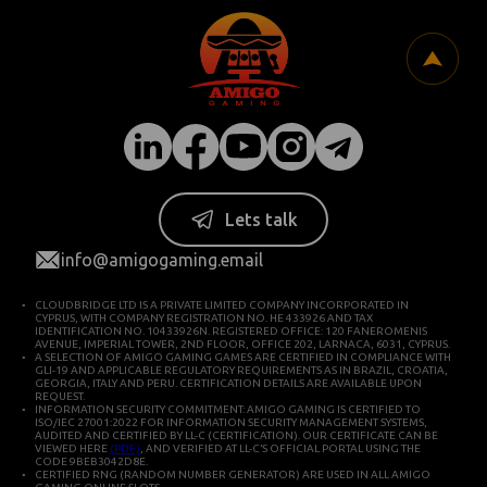
Lets talk
info@amigogaming.email
CLOUDBRIDGE LTD IS A PRIVATE LIMITED COMPANY INCORPORATED IN
CYPRUS, WITH COMPANY REGISTRATION NO. HE 433926 AND TAX
IDENTIFICATION NO. 10433926N. REGISTERED OFFICE: 120 FANEROMENIS
AVENUE, IMPERIAL TOWER, 2ND FLOOR, OFFICE 202, LARNACA, 6031, CYPRUS.
A SELECTION OF AMIGO GAMING GAMES ARE CERTIFIED IN COMPLIANCE WITH
GLI-19 AND APPLICABLE REGULATORY REQUIREMENTS AS IN BRAZIL, CROATIA,
GEORGIA, ITALY AND PERU. CERTIFICATION DETAILS ARE AVAILABLE UPON
REQUEST.
INFORMATION SECURITY COMMITMENT: AMIGO GAMING IS CERTIFIED TO
ISO/IEC 27001:2022 FOR INFORMATION SECURITY MANAGEMENT SYSTEMS,
AUDITED AND CERTIFIED BY LL-C (CERTIFICATION). OUR CERTIFICATE CAN BE
VIEWED HERE
(PDF)
, AND VERIFIED AT LL-C’S OFFICIAL PORTAL USING THE
CODE 9BEB3042D8E.
CERTIFIED RNG (RANDOM NUMBER GENERATOR) ARE USED IN ALL AMIGO