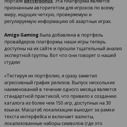
портале
BetterBonus
. Эта платформа является
признанным авторитетом для игроков по всему
миру, ищущих четкую, проверяемую и
регулируемую информацию об азартных играх.
Amigo Gaming
была добавлена в портфель
провайдеров платформы; наши игры теперь
доступны на их сайте и прошли тщательный анализ
экспертной группы. Вот что они говорят о нашей
студии:
«Тестируя их портфолио, я сразу заметил
агрессивный график релизов. Выпуск нескольких
наименований в течение одного месяца является
стандартной практикой, что привело к созданию
каталога из более чем 150 игр, доступных на 30
языках. Масштаб локализации выходит за рамки
текста интерфейса и включает валюты,
локализованные наборы символов (где это