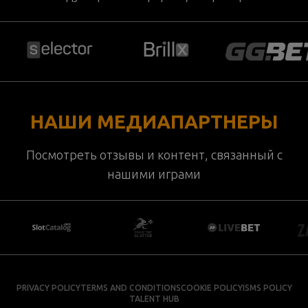
НАШИ МЕДИАПАРТНЕРЫ
Посмотреть отзывы и контент, связанный с
нашими играми
PRIVACY POLICY
TERMS AND CONDITIONS
COOKIE POLICY
ISMS POLICY
TALENT HUB