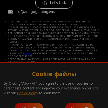
Lets talk
info@amigogaming.email
CLOUDBRIDGE LTD IS A PRIVATE LIMITED COMPANY INCORPORATED IN
CYPRUS, WITH COMPANY REGISTRATION NO. HE 433926 AND TAX
IDENTIFICATION NO. 10433926N. REGISTERED OFFICE: 120 FANEROMENIS
AVENUE, IMPERIAL TOWER, 2ND FLOOR, OFFICE 202, LARNACA, 6031, CYPRUS.
A SELECTION OF AMIGO GAMING GAMES ARE CERTIFIED IN COMPLIANCE WITH
GLI-19 AND APPLICABLE REGULATORY REQUIREMENTS AS IN BRAZIL, CROATIA,
GEORGIA, ITALY AND PERU. CERTIFICATION DETAILS ARE AVAILABLE UPON
REQUEST.
INFORMATION SECURITY COMMITMENT: AMIGO GAMING IS CERTIFIED TO
ISO/IEC 27001:2022 FOR INFORMATION SECURITY MANAGEMENT SYSTEMS,
AUDITED AND CERTIFIED BY LL-C (CERTIFICATION). OUR CERTIFICATE CAN BE
VIEWED HERE
(PDF)
, AND VERIFIED AT LL-C’S OFFICIAL PORTAL USING THE
CODE 9BEB3042D8E.
CERTIFIED RNG (RANDOM NUMBER GENERATOR) ARE USED IN ALL AMIGO
GAMING ONLINE SLOTS.
CLOUDBRIDGE LTD IS CONSTITUTED IN CYPRUS FOR DEVELOPING AND
COMMERCIALIZING HIGH TECHNOLOGY SYSTEMS. THE COMPANY OPERATES IN
ACCORDANCE WITH ISO/IEC 27001 INTERNATIONAL STANDARDS FOR QUALITY
Cookie файлы
AND INFORMATION SECURITY.
*Gambling can be addictive, play responsibly
By Clicking “Allow All”, you agree to the use of cookies to
Information about the player support measures on the website:
personalize content and improve your experience on our site.
Visit our
Cookie Policy
to learn more.