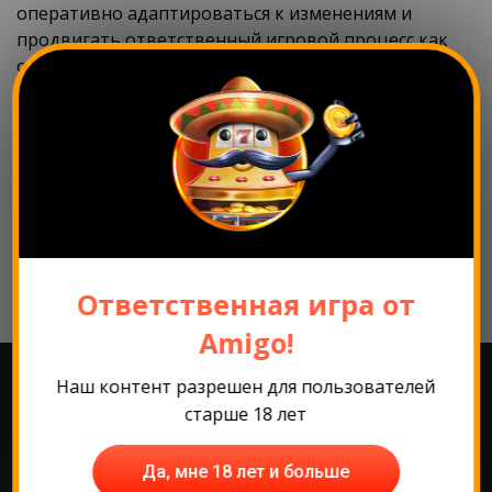
оперативно адаптироваться к изменениям и
продвигать ответственный игровой процесс как
одну из ключевых ценностей компании.
Нажмите
здесь
, чтобы прочитать полное
интервью на сайте Casino Guru!
Назад
Ответственная игра от
Amigo!
Наш контент разрешен для пользователей
старше 18 лет
Самые популярные
Да, мне 18 лет и больше