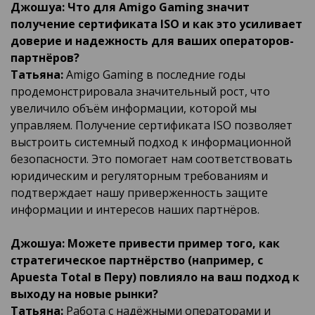
Джошуа:
Что для Amigo Gaming значит
получение сертификата ISO и как это усиливает
доверие и надежность для ваших операторов-
партнёров?
Татьяна:
Amigo Gaming в последние годы
продемонстрировала значительный рост, что
увеличило объём информации, которой мы
управляем. Получение сертификата ISO позволяет
выстроить системный подход к информационной
безопасности. Это помогает нам соответствовать
юридическим и регуляторным требованиям и
подтверждает нашу приверженность защите
информации и интересов наших партнёров.
Джошуа: Можете привести пример того, как
стратегическое партнёрство (например, с
Apuesta Total в Перу) повлияло на ваш подход к
выходу на новые рынки?
Татьяна:
Работа с надёжными операторами и