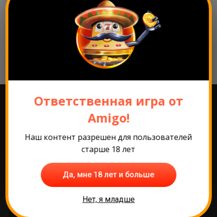
iGaming.
Назад
Ответственная игра от
Amigo!
Самые популярные
Наш контент разрешен для пользователей
игры
старше 18 лет
Да, мне 18 лет и больше
Нет, я младше