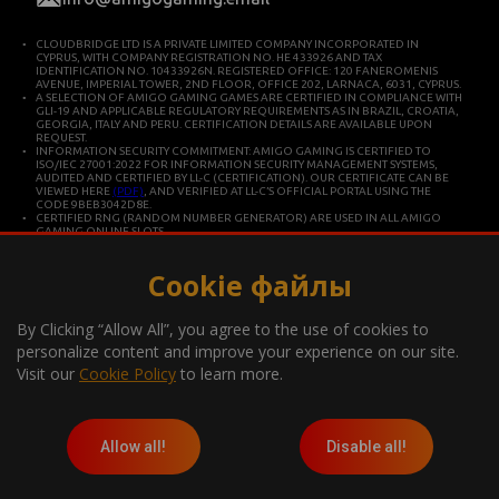
CLOUDBRIDGE LTD IS A PRIVATE LIMITED COMPANY INCORPORATED IN
CYPRUS, WITH COMPANY REGISTRATION NO. HE 433926 AND TAX
IDENTIFICATION NO. 10433926N. REGISTERED OFFICE: 120 FANEROMENIS
AVENUE, IMPERIAL TOWER, 2ND FLOOR, OFFICE 202, LARNACA, 6031, CYPRUS.
A SELECTION OF AMIGO GAMING GAMES ARE CERTIFIED IN COMPLIANCE WITH
GLI-19 AND APPLICABLE REGULATORY REQUIREMENTS AS IN BRAZIL, CROATIA,
GEORGIA, ITALY AND PERU. CERTIFICATION DETAILS ARE AVAILABLE UPON
REQUEST.
INFORMATION SECURITY COMMITMENT: AMIGO GAMING IS CERTIFIED TO
ISO/IEC 27001:2022 FOR INFORMATION SECURITY MANAGEMENT SYSTEMS,
AUDITED AND CERTIFIED BY LL-C (CERTIFICATION). OUR CERTIFICATE CAN BE
VIEWED HERE
(PDF)
, AND VERIFIED AT LL-C’S OFFICIAL PORTAL USING THE
CODE 9BEB3042D8E.
CERTIFIED RNG (RANDOM NUMBER GENERATOR) ARE USED IN ALL AMIGO
GAMING ONLINE SLOTS.
CLOUDBRIDGE LTD IS CONSTITUTED IN CYPRUS FOR DEVELOPING AND
COMMERCIALIZING HIGH TECHNOLOGY SYSTEMS. THE COMPANY OPERATES IN
ACCORDANCE WITH ISO/IEC 27001 INTERNATIONAL STANDARDS FOR QUALITY
Cookie файлы
AND INFORMATION SECURITY.
*Gambling can be addictive, play responsibly
By Clicking “Allow All”, you agree to the use of cookies to
Information about the player support measures on the website:
personalize content and improve your experience on our site.
Visit our
Cookie Policy
to learn more.
Allow all!
Disable all!