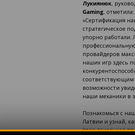
Лукиянюк
, руков
Gaming
, отметила:
«Сертификация на
стратегическое п
упорно работали. 
профессиональную 
провайдеров макс
наших игр здесь 
конкурентоспособ
соответствующим 
возможности увиде
наши механики в 
Познакомься с на
Латвии и узнай, к
твое локальное пр