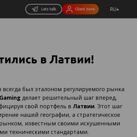
RU
Lets talk
Client zone
тились в Латвии!
 всегда был эталоном регулируемого рынка
 Gaming
делает решительный шаг вперед,
фицируя свой портфель в
Латвии
. Этот шаг
рение нашей географии, а стратегическое
 рынком, известным своими искушенными
ими техническими стандартами.