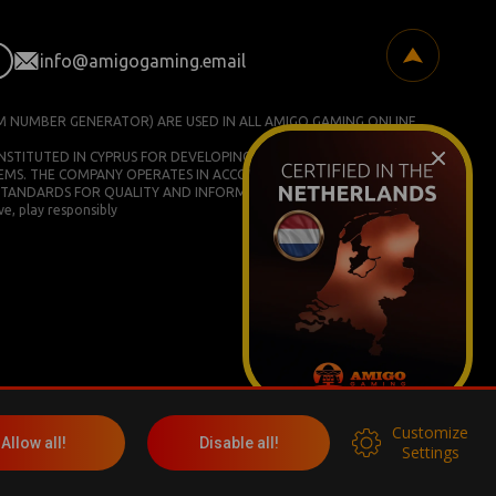
info@amigogaming.email
M NUMBER GENERATOR) ARE USED IN ALL AMIGO GAMING ONLINE
ONSTITUTED IN CYPRUS FOR DEVELOPING AND COMMERCIALIZING
EMS. THE COMPANY OPERATES IN ACCORDANCE WITH ISO/IEC
STANDARDS FOR QUALITY AND INFORMATION SECURITY.
e, play responsibly
Customize
More info
Allow all!
Disable all!
Settings
Социальные сети: