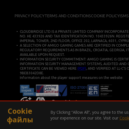
PRIVACY POLICY
TERMS AND CONDITIONS
COOKIE POLICY
ISMS
CLOUDBRIDGE LTD IS A PRIVATE LIMITED COMPANY INCORPORATE
NO. HE 433926 AND TAX IDENTIFICATION NO. 10433926N. REGIST
IMPERIAL TOWER, 2ND FLOOR, OFFICE 202, LARNACA, 6031, CYPRU
A SELECTION OF AMIGO GAMING GAMES ARE CERTIFIED IN COMPLI
REGULATORY REQUIREMENTS AS IN BRAZIL, CROATIA, GEORGIA, IT
AVAILABLE UPON REQUEST.
INFORMATION SECURITY COMMITMENT: AMIGO GAMING IS CERTIFIE
INFORMATION SECURITY MANAGEMENT SYSTEMS, AUDITED AND CERT
CERTIFICATE CAN BE VIEWED HERE
(PDF)
, AND VERIFIED AT LL-C’S
9BEB3042D8E.
Information about the player support measures on the website:
Cookie
By Clicking “Allow All”, you agree to the 
файлы
your experience on our site. Visit our
Cook
COPYRIGHT © 2026. ВСЕ ПРАВА ЗАЩИЩЕНЫ