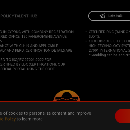
 POLICY
TALENT HUB
Lets talk
D IN CYPRUS, WITH COMPANY REGISTRATION
CERTIFIED RNG (RANDO
ERED OFFICE: 120 FANEROMENIS AVENUE,
SLOTS.
S.
CLOUDBRIDGE LTD IS C
ANCE WITH GLI-19 AND APPLICABLE
HIGH TECHNOLOGY SYST
ALY AND PERU. CERTIFICATION DETAILS ARE
27001 INTERNATIONAL 
*Gambling can be addictiv
D TO ISO/IEC 27001:2022 FOR
IFIED BY LL-C (CERTIFICATION). OUR
 OFFICIAL PORTAL USING THE CODE
use of cookies to personalize content and improve
ie Policy
to learn more.