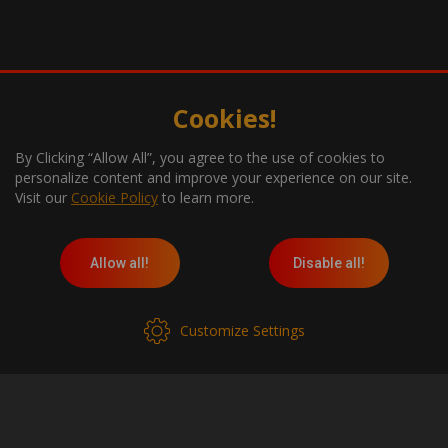
Cookies!
By Clicking “Allow All”, you agree to the use of cookies to
personalize content and improve your experience on our site.
Visit our
Cookie Policy
to learn more.
Allow all!
Disable all!
Customize Settings