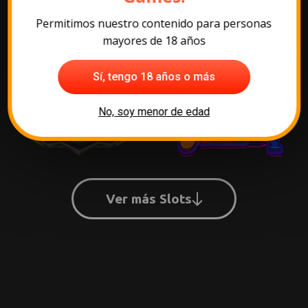
Permitimos nuestro contenido para personas
mayores de 18 años
Sí, tengo 18 años o más
No, soy menor de edad
Ver más Slots