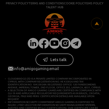
PRIVACY POLICY
TERMS AND CONDITIONS
COOKIE POLICY
ISMS POLICY
TALENT HUB
Lets talk
info@amigogaming.email
CLOUDBRIDGE LTD IS A PRIVATE LIMITED COMPANY INCORPORATED IN
CYPRUS, WITH COMPANY REGISTRATION NO. HE 433926 AND TAX
IDENTIFICATION NO. 10433926N. REGISTERED OFFICE: 120 FANEROMENIS
AVENUE, IMPERIAL TOWER, 2ND FLOOR, OFFICE 202, LARNACA, 6031, CYPRUS.
A SELECTION OF AMIGO GAMING GAMES ARE CERTIFIED IN COMPLIANCE WITH
GLI-19 AND APPLICABLE REGULATORY REQUIREMENTS AS IN BRAZIL, CROATIA,
GEORGIA, ITALY AND PERU. CERTIFICATION DETAILS ARE AVAILABLE UPON
REQUEST.
INFORMATION SECURITY COMMITMENT: AMIGO GAMING IS CERTIFIED TO
ISO/IEC 27001:2022 FOR INFORMATION SECURITY MANAGEMENT SYSTEMS,
AUDITED AND CERTIFIED BY LL-C (CERTIFICATION). OUR CERTIFICATE CAN BE