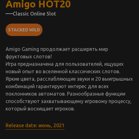
Amigo HOT20
Classic Online Slot
STACKED WILD
Amigo Gaming продолжает расширять мир
фруктовых слотов!
Игра предназначена для пользователей, ищущих
новый опыт во вселенной классических слотов.
Яркие цвета, расслабляющие звуки и 20 выигрышных
комбинаций гарантируют интерес для всех
поклонников автоматов. Разнообразные функции
способствуют захватывающему игровому процессу,
который восхищает игроков.
Release date: июнь, 2021