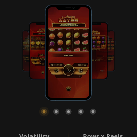
Volatility
Rows x Reels