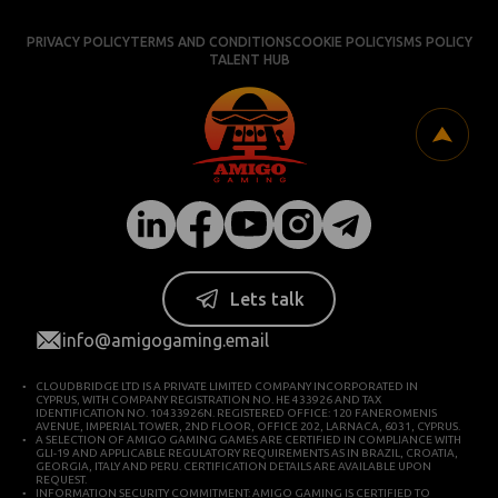
PRIVACY POLICY
TERMS AND CONDITIONS
COOKIE POLICY
ISMS POLICY
TALENT HUB
Lets talk
info@amigogaming.email
CLOUDBRIDGE LTD IS A PRIVATE LIMITED COMPANY INCORPORATED IN
CYPRUS, WITH COMPANY REGISTRATION NO. HE 433926 AND TAX
IDENTIFICATION NO. 10433926N. REGISTERED OFFICE: 120 FANEROMENIS
AVENUE, IMPERIAL TOWER, 2ND FLOOR, OFFICE 202, LARNACA, 6031, CYPRUS.
A SELECTION OF AMIGO GAMING GAMES ARE CERTIFIED IN COMPLIANCE WITH
GLI-19 AND APPLICABLE REGULATORY REQUIREMENTS AS IN BRAZIL, CROATIA,
GEORGIA, ITALY AND PERU. CERTIFICATION DETAILS ARE AVAILABLE UPON
REQUEST.
INFORMATION SECURITY COMMITMENT: AMIGO GAMING IS CERTIFIED TO