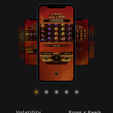
Volatility
Rows x Reels