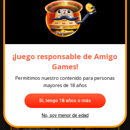
Pack promocional
¡Juego responsable de Amigo
Games!
Los juegos más
Permitimos nuestro contenido para personas
populares
mayores de 18 años
Sí, tengo 18 años o más
No, soy menor de edad