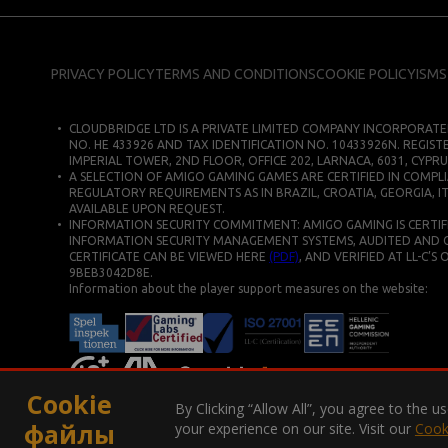
PRIVACY POLICY
TERMS AND CONDITIONS
COOKIE POLICY
ISMS
CLOUDBRIDGE LTD IS A PRIVATE LIMITED COMPANY INCORPORATE
NO. HE 433926 AND TAX IDENTIFICATION NO. 10433926N. REGIST
IMPERIAL TOWER, 2ND FLOOR, OFFICE 202, LARNACA, 6031, CYPRU
A SELECTION OF AMIGO GAMING GAMES ARE CERTIFIED IN COMPLI
REGULATORY REQUIREMENTS AS IN BRAZIL, CROATIA, GEORGIA, IT
AVAILABLE UPON REQUEST.
INFORMATION SECURITY COMMITMENT: AMIGO GAMING IS CERTIFIE
INFORMATION SECURITY MANAGEMENT SYSTEMS, AUDITED AND CERT
CERTIFICATE CAN BE VIEWED HERE
(PDF)
, AND VERIFIED AT LL-C’S
9BEB3042D8E.
Information about the player support measures on the website:
Cookie
By Clicking “Allow All”, you agree to the 
файлы
your experience on our site. Visit our
Cook
COPYRIGHT © 2026. ВСЕ ПРАВА ЗАЩИЩЕНЫ