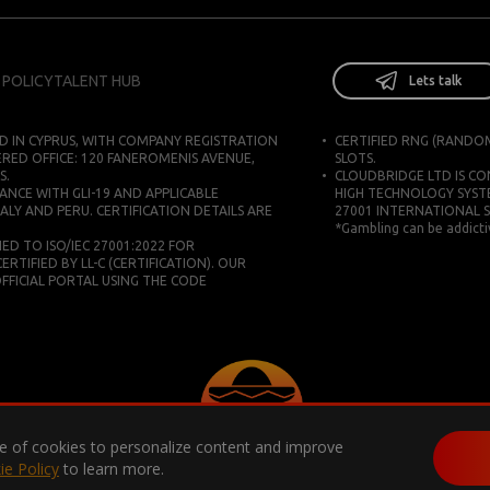
 POLICY
TALENT HUB
Lets talk
D IN CYPRUS, WITH COMPANY REGISTRATION
CERTIFIED RNG (RANDO
ERED OFFICE: 120 FANEROMENIS AVENUE,
SLOTS.
S.
CLOUDBRIDGE LTD IS C
ANCE WITH GLI-19 AND APPLICABLE
HIGH TECHNOLOGY SYST
ALY AND PERU. CERTIFICATION DETAILS ARE
27001 INTERNATIONAL 
*Gambling can be addictiv
D TO ISO/IEC 27001:2022 FOR
IFIED BY LL-C (CERTIFICATION). OUR
 OFFICIAL PORTAL USING THE CODE
use of cookies to personalize content and improve
ie Policy
to learn more.