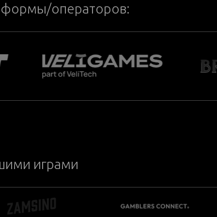
тформы/операторов:
ашими играми