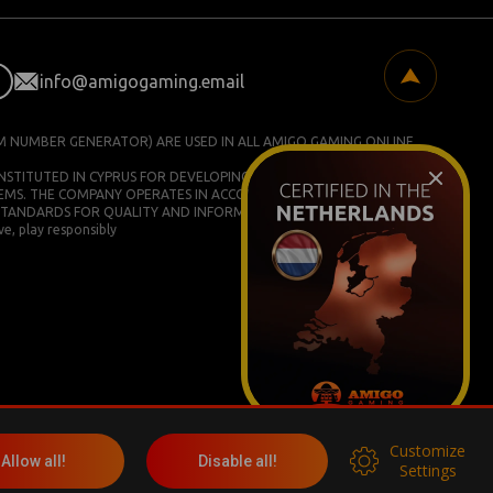
info@amigogaming.email
M NUMBER GENERATOR) ARE USED IN ALL AMIGO GAMING ONLINE
ONSTITUTED IN CYPRUS FOR DEVELOPING AND COMMERCIALIZING
EMS. THE COMPANY OPERATES IN ACCORDANCE WITH ISO/IEC
STANDARDS FOR QUALITY AND INFORMATION SECURITY.
e, play responsibly
Customize
More info
Allow all!
Disable all!
Settings
Социальные сети: