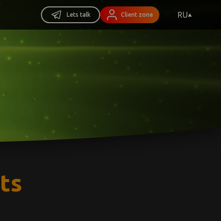
RU
Lets talk
Client zone
ts