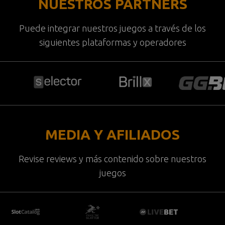
NUESTROS PARTNERS
Puede integrar nuestros juegos a través de los
siguientes plataformas y operadores
MEDIA Y AFILIADOS
Revise reviews y más contenido sobre nuestros
juegos