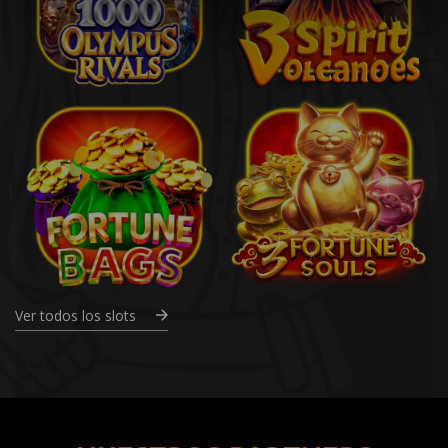
Ver todos los slots