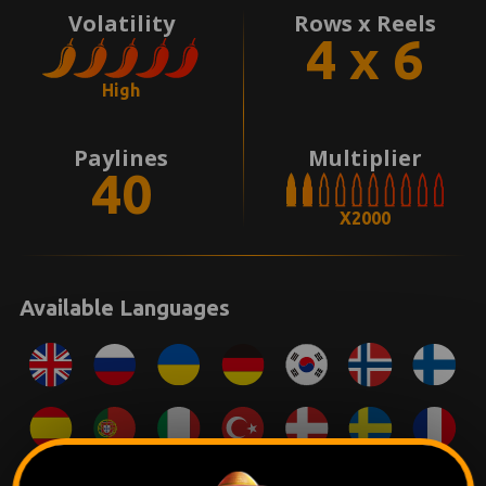
Volatility
Rows x Reels
4 x 6
High
Paylines
Multiplier
40
X2000
Available Languages