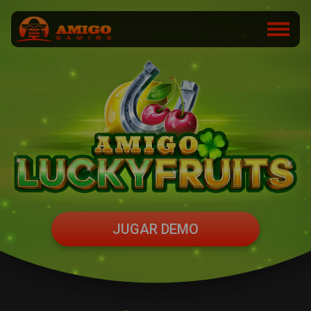
JUGAR DEMO