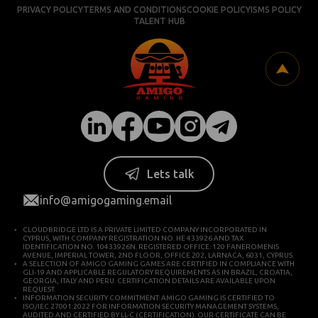
PRIVACY POLICY
TERMS AND CONDITIONS
COOKIE POLICY
ISMS POLICY
TALENT HUB
Lets talk
info@amigogaming.email
CLOUDBRIDGE LTD IS A PRIVATE LIMITED COMPANY INCORPORATED IN
CYPRUS, WITH COMPANY REGISTRATION NO. HE 433926 AND TAX
IDENTIFICATION NO. 10433926N. REGISTERED OFFICE: 120 FANEROMENIS
AVENUE, IMPERIAL TOWER, 2ND FLOOR, OFFICE 202, LARNACA, 6031, CYPRUS.
A SELECTION OF AMIGO GAMING GAMES ARE CERTIFIED IN COMPLIANCE WITH
GLI-19 AND APPLICABLE REGULATORY REQUIREMENTS AS IN BRAZIL, CROATIA,
GEORGIA, ITALY AND PERU. CERTIFICATION DETAILS ARE AVAILABLE UPON
REQUEST.
INFORMATION SECURITY COMMITMENT: AMIGO GAMING IS CERTIFIED TO
ISO/IEC 27001:2022 FOR INFORMATION SECURITY MANAGEMENT SYSTEMS,
AUDITED AND CERTIFIED BY LL-C (CERTIFICATION). OUR CERTIFICATE CAN BE