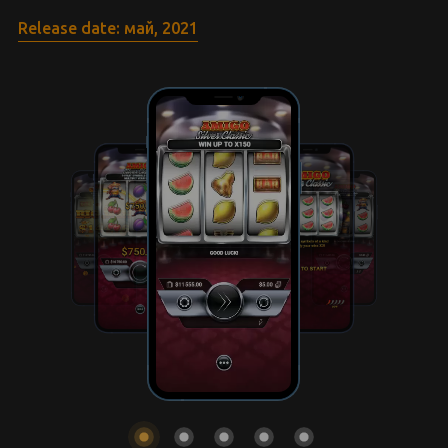
Release date: май, 2021