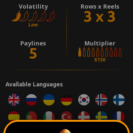
Volatility
Rows x Reels
3 x 3
Low
Paylines
Multiplier
5
X150
Available Languages