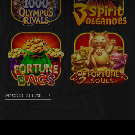
Ver todos los slots