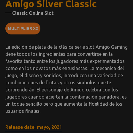
Amigo Silver Classic
Classic Online Slot
MULTIPLIER X2
La edición de plata de la clásica serie slot Amigo Gaming
tiene todos los ingredientes para convertirse en la
favorita tanto entre los jugadores más experimentados
como en los novatos más entusiastas. La mecánica del
juego, el diseño y sonidos, introducen una variedad de
combinaciones de frutas y otros símbolos que te
sorprenderán. El personaje de Amigo celebra con los
jugadores cuando aciertan la combinación ganadora, es
un toque sencillo pero que aumenta la fidelidad de los
usuarios finales.
Release date: mayo, 2021