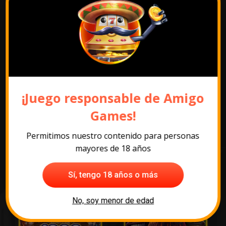
Pack promocional
¡Juego responsable de Amigo
Games!
Los juegos más
Permitimos nuestro contenido para personas
populares
mayores de 18 años
Sí, tengo 18 años o más
No, soy menor de edad