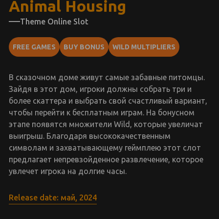
Animal Housing
Theme Online Slot
FREE GAMES
BUY BONUS
WILD MULTIPLIERS
В сказочном доме живут самые забавные питомцы.
Зайдя в этот дом, игроки должны собрать три и
более скаттера и выбрать свой счастливый вариант,
чтобы перейти к бесплатным играм. На бонусном
этапе появятся множители Wild, которые увеличат
выигрыш. Благодаря высококачественным
символам и захватывающему геймплею этот слот
предлагает непревзойденное развлечение, которое
увлечет игрока на долгие часы.
Release date: май, 2024