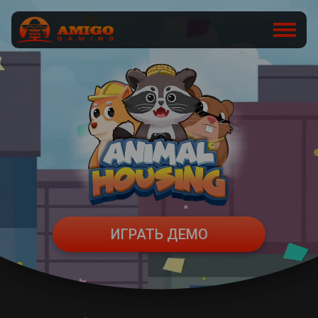
ИГРАТЬ ДЕМО