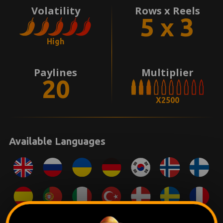
Volatility
Rows x Reels
5 x 3
High
Paylines
Multiplier
20
X2500
Available Languages