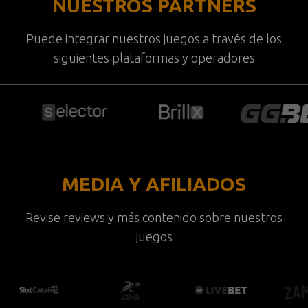
NUESTROS PARTNERS
Puede integrar nuestros juegos a través de los
siguientes plataformas y operadores
MEDIA Y AFILIADOS
Revise reviews y más contenido sobre nuestros
juegos