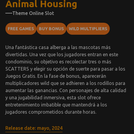
Animal Housing
Theme Online Slot
FREE GAMES
BUY BONUS
WILD MULTIPLIERS
Una fantástica casa alberga a las mascotas más
divertidas. Una vez que los jugadores entran en este
condominio, su objetivo es recolectar tres o más
SCATTERS y elegir su opción de suerte para pasar a los
Juegos Gratis. En la fase de bonus, aparecerán
multiplicadores wild que se adhieren a los rodillos para
aumentar las ganancias. Con personajes de alta calidad
y una jugabilidad inmersiva, esta slot ofrece
entretenimiento imbatible que mantendrá a los
jugadores comprometidos durante horas.
Release date: mayo, 2024