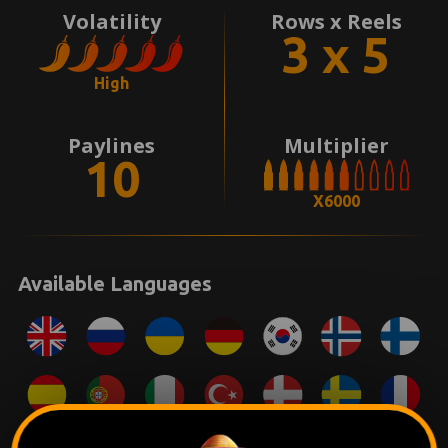
Volatility
Rows x Reels
3 x 5
High
Paylines
Multiplier
10
X6000
Available Languages