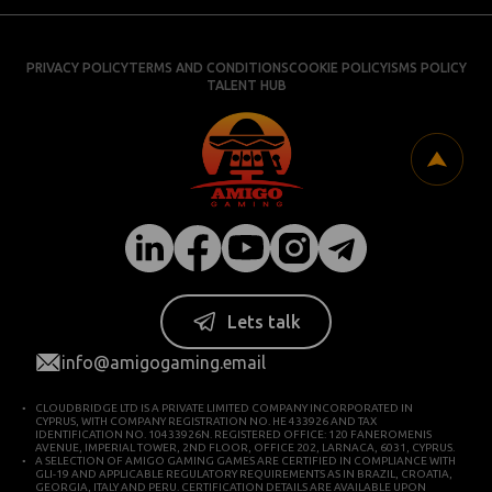
PRIVACY POLICY
TERMS AND CONDITIONS
COOKIE POLICY
ISMS POLICY
TALENT HUB
Lets talk
info@amigogaming.email
CLOUDBRIDGE LTD IS A PRIVATE LIMITED COMPANY INCORPORATED IN
CYPRUS, WITH COMPANY REGISTRATION NO. HE 433926 AND TAX
IDENTIFICATION NO. 10433926N. REGISTERED OFFICE: 120 FANEROMENIS
AVENUE, IMPERIAL TOWER, 2ND FLOOR, OFFICE 202, LARNACA, 6031, CYPRUS.
A SELECTION OF AMIGO GAMING GAMES ARE CERTIFIED IN COMPLIANCE WITH
GLI-19 AND APPLICABLE REGULATORY REQUIREMENTS AS IN BRAZIL, CROATIA,
GEORGIA, ITALY AND PERU. CERTIFICATION DETAILS ARE AVAILABLE UPON