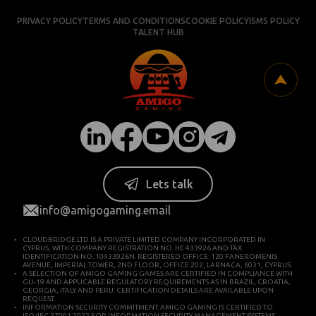
PRIVACY POLICY
TERMS AND CONDITIONS
COOKIE POLICY
ISMS POLICY
TALENT HUB
Lets talk
info@amigogaming.email
CLOUDBRIDGE LTD IS A PRIVATE LIMITED COMPANY INCORPORATED IN
CYPRUS, WITH COMPANY REGISTRATION NO. HE 433926 AND TAX
IDENTIFICATION NO. 10433926N. REGISTERED OFFICE: 120 FANEROMENIS
AVENUE, IMPERIAL TOWER, 2ND FLOOR, OFFICE 202, LARNACA, 6031, CYPRUS.
A SELECTION OF AMIGO GAMING GAMES ARE CERTIFIED IN COMPLIANCE WITH
GLI-19 AND APPLICABLE REGULATORY REQUIREMENTS AS IN BRAZIL, CROATIA,
GEORGIA, ITALY AND PERU. CERTIFICATION DETAILS ARE AVAILABLE UPON
REQUEST.
INFORMATION SECURITY COMMITMENT: AMIGO GAMING IS CERTIFIED TO
ISO/IEC 27001:2022 FOR INFORMATION SECURITY MANAGEMENT SYSTEMS,