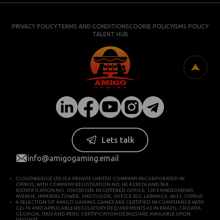
PRIVACY POLICY
TERMS AND CONDITIONS
COOKIE POLICY
ISMS POLICY
TALENT HUB
Lets talk
info@amigogaming.email
CLOUDBRIDGE LTD IS A PRIVATE LIMITED COMPANY INCORPORATED IN
CYPRUS, WITH COMPANY REGISTRATION NO. HE 433926 AND TAX
IDENTIFICATION NO. 10433926N. REGISTERED OFFICE: 120 FANEROMENIS
AVENUE, IMPERIAL TOWER, 2ND FLOOR, OFFICE 202, LARNACA, 6031, CYPRUS.
A SELECTION OF AMIGO GAMING GAMES ARE CERTIFIED IN COMPLIANCE WITH
GLI-19 AND APPLICABLE REGULATORY REQUIREMENTS AS IN BRAZIL, CROATIA,
GEORGIA, ITALY AND PERU. CERTIFICATION DETAILS ARE AVAILABLE UPON
REQUEST.