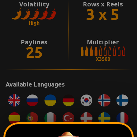
Volatility
Rows x Reels
3 x 5
High
Paylines
Multiplier
25
X3500
Available Languages