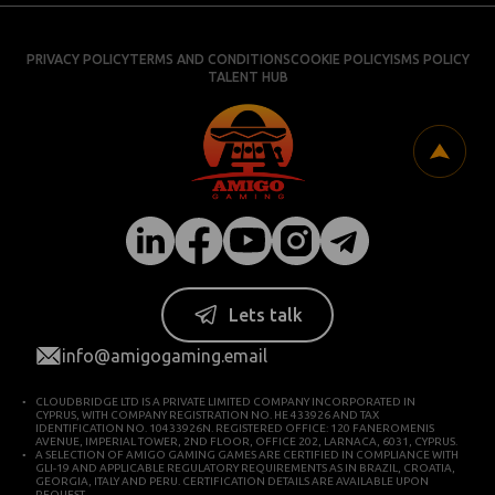
PRIVACY POLICY
TERMS AND CONDITIONS
COOKIE POLICY
ISMS POLICY
TALENT HUB
Lets talk
info@amigogaming.email
CLOUDBRIDGE LTD IS A PRIVATE LIMITED COMPANY INCORPORATED IN
CYPRUS, WITH COMPANY REGISTRATION NO. HE 433926 AND TAX
IDENTIFICATION NO. 10433926N. REGISTERED OFFICE: 120 FANEROMENIS
AVENUE, IMPERIAL TOWER, 2ND FLOOR, OFFICE 202, LARNACA, 6031, CYPRUS.
A SELECTION OF AMIGO GAMING GAMES ARE CERTIFIED IN COMPLIANCE WITH
GLI-19 AND APPLICABLE REGULATORY REQUIREMENTS AS IN BRAZIL, CROATIA,
GEORGIA, ITALY AND PERU. CERTIFICATION DETAILS ARE AVAILABLE UPON
REQUEST.