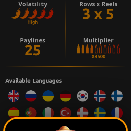
Volatility
Rows x Reels
3 x 5
High
Paylines
Multiplier
25
X3500
Available Languages