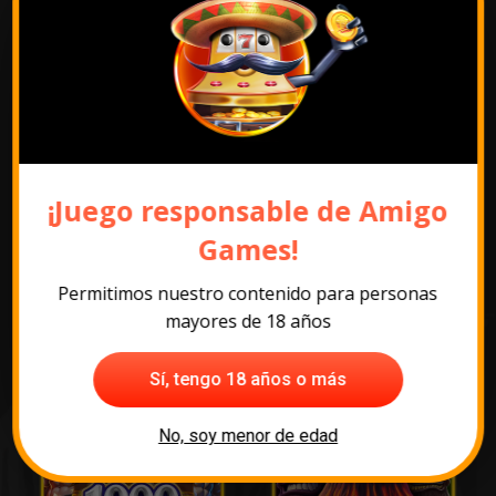
Pack promocional
¡Juego responsable de Amigo
Games!
Los juegos más
Permitimos nuestro contenido para personas
populares
mayores de 18 años
Sí, tengo 18 años o más
No, soy menor de edad