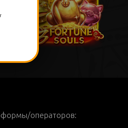
т
тформы/операторов: