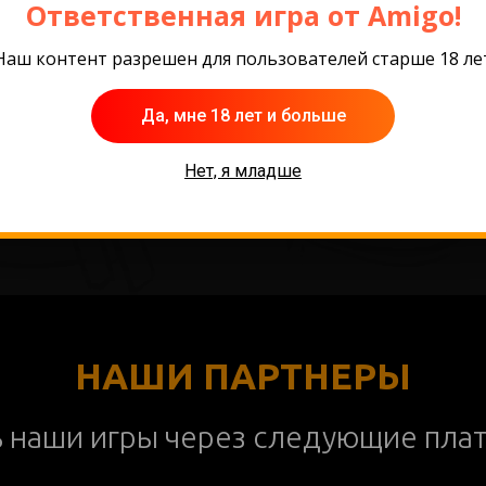
Ответственная игра от Amigo!
Наш контент разрешен для пользователей старше 18 ле
Да, мне 18 лет и больше
Нет, я младше
НАШИ ПАРТНЕРЫ
ь наши игры через следующие пла