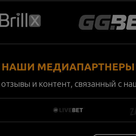
НАШИ МЕДИАПАРТНЕРЫ
отзывы и контент, связанный с н