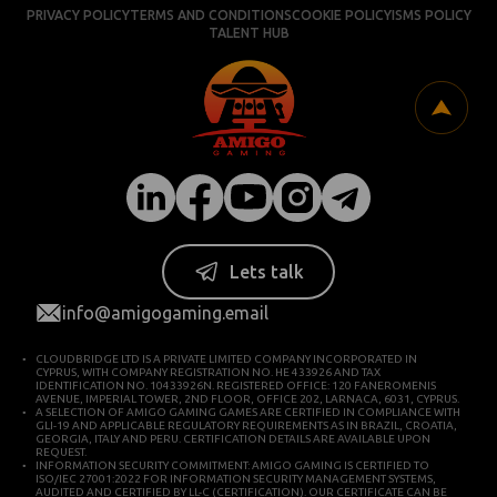
PRIVACY POLICY
TERMS AND CONDITIONS
COOKIE POLICY
ISMS POLICY
TALENT HUB
Lets talk
info@amigogaming.email
CLOUDBRIDGE LTD IS A PRIVATE LIMITED COMPANY INCORPORATED IN
CYPRUS, WITH COMPANY REGISTRATION NO. HE 433926 AND TAX
IDENTIFICATION NO. 10433926N. REGISTERED OFFICE: 120 FANEROMENIS
AVENUE, IMPERIAL TOWER, 2ND FLOOR, OFFICE 202, LARNACA, 6031, CYPRUS.
A SELECTION OF AMIGO GAMING GAMES ARE CERTIFIED IN COMPLIANCE WITH
GLI-19 AND APPLICABLE REGULATORY REQUIREMENTS AS IN BRAZIL, CROATIA,
GEORGIA, ITALY AND PERU. CERTIFICATION DETAILS ARE AVAILABLE UPON
REQUEST.
INFORMATION SECURITY COMMITMENT: AMIGO GAMING IS CERTIFIED TO
ISO/IEC 27001:2022 FOR INFORMATION SECURITY MANAGEMENT SYSTEMS,
AUDITED AND CERTIFIED BY LL-C (CERTIFICATION). OUR CERTIFICATE CAN BE