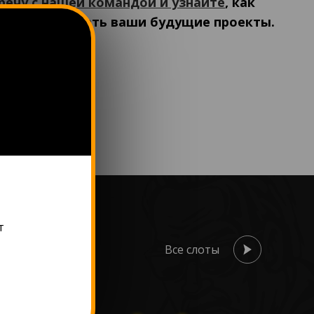
речу с нашей командой и узнайте
, как
жет поддержать ваши будущие проекты.
т
Все слоты