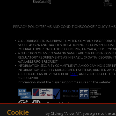
PRIVACY POLICY
TERMS AND CONDITIONS
COOKIE POLICY
ISMS
CLOUDBRIDGE LTD IS A PRIVATE LIMITED COMPANY INCORPORATE
NO. HE 433926 AND TAX IDENTIFICATION NO. 10433926N. REGIST
IMPERIAL TOWER, 2ND FLOOR, OFFICE 202, LARNACA, 6031, CYPRU
A SELECTION OF AMIGO GAMING GAMES ARE CERTIFIED IN COMPLI
REGULATORY REQUIREMENTS AS IN BRAZIL, CROATIA, GEORGIA, IT
AVAILABLE UPON REQUEST.
INFORMATION SECURITY COMMITMENT: AMIGO GAMING IS CERTIFIE
INFORMATION SECURITY MANAGEMENT SYSTEMS, AUDITED AND CERT
CERTIFICATE CAN BE VIEWED HERE
(PDF)
, AND VERIFIED AT LL-C’S
9BEB3042D8E.
Information about the player support measures on the website:
Cookie
By Clicking “Allow All”, you agree to the 