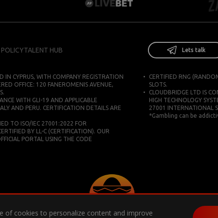
 POLICY
TALENT HUB
Lets talk
D IN CYPRUS, WITH COMPANY REGISTRATION
CERTIFIED RNG (RANDO
ERED OFFICE: 120 FANEROMENIS AVENUE,
SLOTS.
S.
CLOUDBRIDGE LTD IS C
ANCE WITH GLI-19 AND APPLICABLE
HIGH TECHNOLOGY SYST
ALY AND PERU. CERTIFICATION DETAILS ARE
27001 INTERNATIONAL 
*Gambling can be addictiv
D TO ISO/IEC 27001:2022 FOR
IFIED BY LL-C (CERTIFICATION). OUR
 OFFICIAL PORTAL USING THE CODE
use of cookies to personalize content and improve