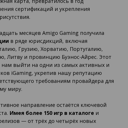
ная карта, превратилось в год
чения сертификаций и укрепления
рисутствия.
адцать месяцев Amigo Gaming получила
ции
в ряде юрисдикций, включая
талию, Грузию, Хорватию, Португалию,
ю, Литву и провинцию Буэнос-Айрес. Этот
 нам выйти на одни из самых активных и
ков iGaming, укрепив нашу репутацию
ветствующего требованиям провайдера для
му миру.
ативное направление остаётся ключевой
ста.
Имея более 150 игр в каталоге
и
елизов — от трёх до четырёх новых