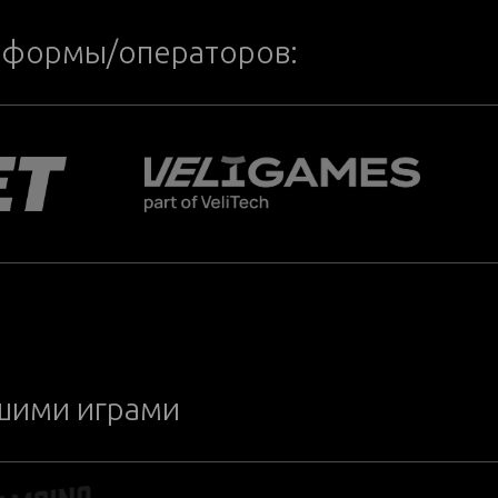
тформы/операторов:
ашими играми