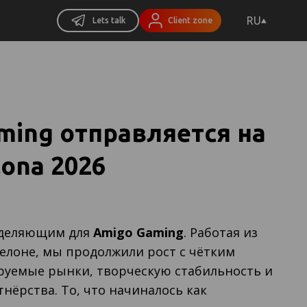
RU
Lets talk
Client zone
ming отправляется на
lona 2026
ределяющим для
Amigo Gaming
. Работая из
елоне, мы продолжили рост с чётким
руемые рынки, творческую стабильность и
нёрства. То, что начиналось как