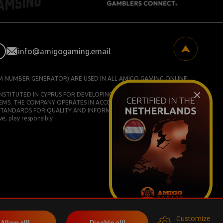
info@amigogaming.email
M NUMBER GENERATOR) ARE USED IN ALL AMIGO GAMING ONLINE
ONSTITUTED IN CYPRUS FOR DEVELOPING AND COMMERCIALIZING
EMS. THE COMPANY OPERATES IN ACCORDANCE WITH ISO/IEC
STANDARDS FOR QUALITY AND INFORMATION SECURITY.
e, play responsibly
Customize
More info
Allow all!
Disable all!