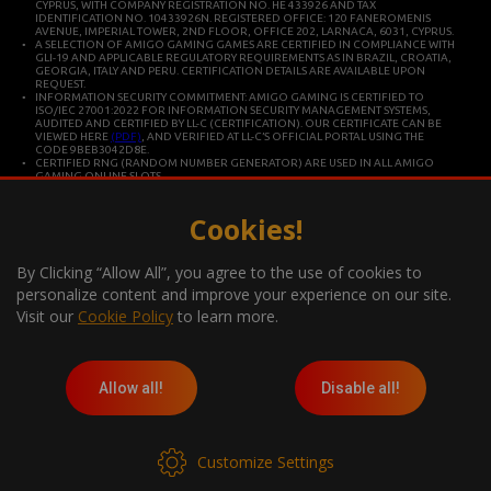
CYPRUS, WITH COMPANY REGISTRATION NO. HE 433926 AND TAX
IDENTIFICATION NO. 10433926N. REGISTERED OFFICE: 120 FANEROMENIS
AVENUE, IMPERIAL TOWER, 2ND FLOOR, OFFICE 202, LARNACA, 6031, CYPRUS.
A SELECTION OF AMIGO GAMING GAMES ARE CERTIFIED IN COMPLIANCE WITH
GLI-19 AND APPLICABLE REGULATORY REQUIREMENTS AS IN BRAZIL, CROATIA,
GEORGIA, ITALY AND PERU. CERTIFICATION DETAILS ARE AVAILABLE UPON
REQUEST.
INFORMATION SECURITY COMMITMENT: AMIGO GAMING IS CERTIFIED TO
ISO/IEC 27001:2022 FOR INFORMATION SECURITY MANAGEMENT SYSTEMS,
AUDITED AND CERTIFIED BY LL-C (CERTIFICATION). OUR CERTIFICATE CAN BE
VIEWED HERE
(PDF)
, AND VERIFIED AT LL-C’S OFFICIAL PORTAL USING THE
CODE 9BEB3042D8E.
CERTIFIED RNG (RANDOM NUMBER GENERATOR) ARE USED IN ALL AMIGO
GAMING ONLINE SLOTS.
CLOUDBRIDGE LTD IS CONSTITUTED IN CYPRUS FOR DEVELOPING AND
COMMERCIALIZING HIGH TECHNOLOGY SYSTEMS. THE COMPANY OPERATES IN
ACCORDANCE WITH ISO/IEC 27001 INTERNATIONAL STANDARDS FOR QUALITY
Cookies!
AND INFORMATION SECURITY.
*Gambling can be addictive, play responsibly
By Clicking “Allow All”, you agree to the use of cookies to
Information about the player support measures on the website:
personalize content and improve your experience on our site.
Visit our
Cookie Policy
to learn more.
Allow all!
Disable all!
Customize Settings
COPYRIGHT © 2026. TODOS LOS DERECHOS RESERVADOS