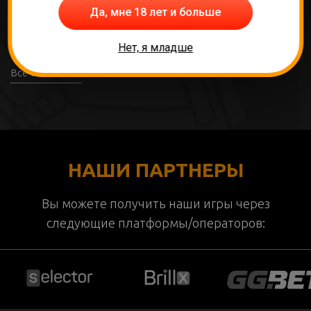
Да, мне 18 лет и больше
Нет, я младше
Все слоты
НАШИ ПАРТНЕРЫ
Вы можете получить наши игры через
следующие платформы/операторов: