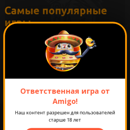
Самые популярные
игры
Ответственная игра от
Amigo!
Наш контент разрешен для пользователей
старше 18 лет