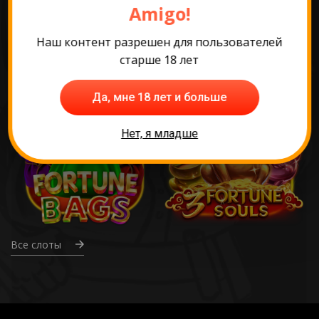
Amigo!
Наш контент разрешен для пользователей
старше 18 лет
Да, мне 18 лет и больше
Нет, я младше
Все слоты