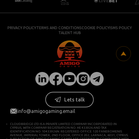
PRIVACY POLICY
TERMS AND CONDITIONS
COOKIE POLICY
ISMS POLICY
TALENT HUB
Lets talk
info@amigogaming.email
CLOUDBRIDGE LTD IS A PRIVATE LIMITED COMPANY INCORPORATED IN
CYPRUS, WITH COMPANY REGISTRATION NO. HE 433926 AND TAX
IDENTIFICATION NO. 10433926N. REGISTERED OFFICE: 120 FANEROMENIS
AVENUE, IMPERIAL TOWER, 2ND FLOOR, OFFICE 202, LARNACA, 6031, CYPRUS.
A SELECTION OF AMIGO GAMING GAMES ARE CERTIFIED IN COMPLIANCE WITH