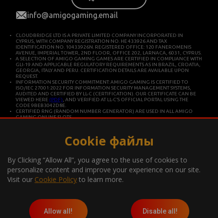
info@amigogaming.email
CLOUDBRIDGE LTD IS A PRIVATE LIMITED COMPANY INCORPORATED IN
CYPRUS, WITH COMPANY REGISTRATION NO. HE 433926 AND TAX
IDENTIFICATION NO. 10433926N. REGISTERED OFFICE: 120 FANEROMENIS
AVENUE, IMPERIAL TOWER, 2ND FLOOR, OFFICE 202, LARNACA, 6031, CYPRUS.
A SELECTION OF AMIGO GAMING GAMES ARE CERTIFIED IN COMPLIANCE WITH
GLI-19 AND APPLICABLE REGULATORY REQUIREMENTS AS IN BRAZIL, CROATIA,
GEORGIA, ITALY AND PERU. CERTIFICATION DETAILS ARE AVAILABLE UPON
REQUEST.
INFORMATION SECURITY COMMITMENT: AMIGO GAMING IS CERTIFIED TO
ISO/IEC 27001:2022 FOR INFORMATION SECURITY MANAGEMENT SYSTEMS,
AUDITED AND CERTIFIED BY LL-C (CERTIFICATION). OUR CERTIFICATE CAN BE
VIEWED HERE
(PDF)
, AND VERIFIED AT LL-C’S OFFICIAL PORTAL USING THE
CODE 9BEB3042D8E.
CERTIFIED RNG (RANDOM NUMBER GENERATOR) ARE USED IN ALL AMIGO
GAMING ONLINE SLOTS.
CLOUDBRIDGE LTD IS CONSTITUTED IN CYPRUS FOR DEVELOPING AND
COMMERCIALIZING HIGH TECHNOLOGY SYSTEMS. THE COMPANY OPERATES IN
ACCORDANCE WITH ISO/IEC 27001 INTERNATIONAL STANDARDS FOR QUALITY
Cookie файлы
AND INFORMATION SECURITY.
*Gambling can be addictive, play responsibly
By Clicking “Allow All”, you agree to the use of cookies to
Information about the player support measures on the website:
personalize content and improve your experience on our site.
Visit our
Cookie Policy
to learn more.
Allow all!
Disable all!