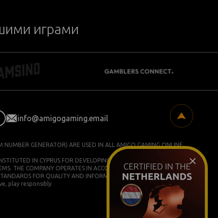
ашими играми
info@amigogaming.email
M NUMBER GENERATOR) ARE USED IN ALL AMIGO GAMING ONLINE
ONSTITUTED IN CYPRUS FOR DEVELOPING AND COMMERCIALIZING
EMS. THE COMPANY OPERATES IN ACCORDANCE WITH ISO/IEC
STANDARDS FOR QUALITY AND INFORMATION SECURITY.
e, play responsibly