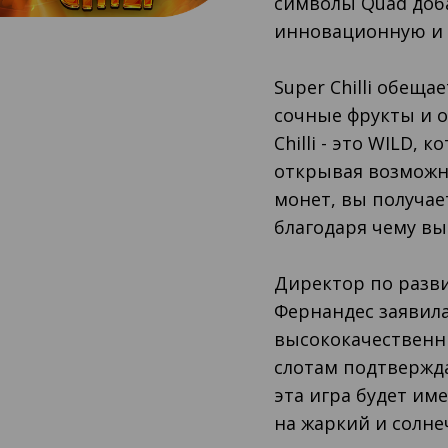
символы Quad доб
инновационную и 
Super Chilli обещ
сочные фрукты и о
Chilli - это WILD,
открывая возможно
монет, вы получае
благодаря чему в
Директор по разв
Фернандес заявила
высококачествен
слотам подтверждае
эта игра будет им
на жаркий и солне