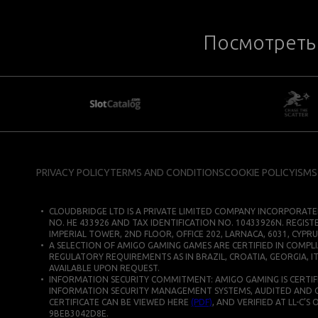
Посмотреть 
PRIVACY POLICY
TERMS AND CONDITIONS
COOKIE POLICY
ISMS
CLOUDBRIDGE LTD IS A PRIVATE LIMITED COMPANY INCORPORATE
NO. HE 433926 AND TAX IDENTIFICATION NO. 10433926N. REGIST
IMPERIAL TOWER, 2ND FLOOR, OFFICE 202, LARNACA, 6031, CYPRU
A SELECTION OF AMIGO GAMING GAMES ARE CERTIFIED IN COMPLI
REGULATORY REQUIREMENTS AS IN BRAZIL, CROATIA, GEORGIA, IT
AVAILABLE UPON REQUEST.
INFORMATION SECURITY COMMITMENT: AMIGO GAMING IS CERTIFIE
INFORMATION SECURITY MANAGEMENT SYSTEMS, AUDITED AND CERT
CERTIFICATE CAN BE VIEWED HERE
(PDF)
, AND VERIFIED AT LL-C’S
9BEB3042D8E.