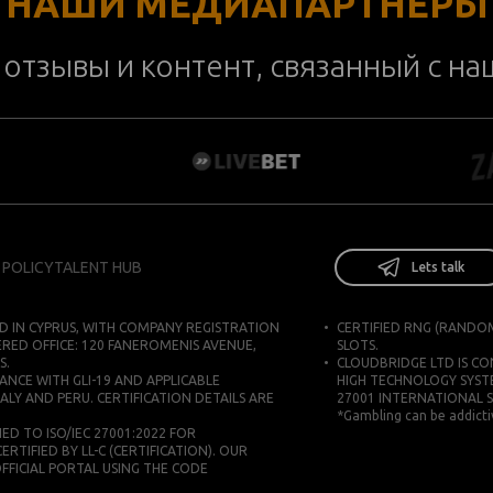
НАШИ МЕДИАПАРТНЕРЫ
отзывы и контент, связанный с н
 POLICY
TALENT HUB
Lets talk
D IN CYPRUS, WITH COMPANY REGISTRATION
CERTIFIED RNG (RANDO
ERED OFFICE: 120 FANEROMENIS AVENUE,
SLOTS.
S.
CLOUDBRIDGE LTD IS C
ANCE WITH GLI-19 AND APPLICABLE
HIGH TECHNOLOGY SYST
ALY AND PERU. CERTIFICATION DETAILS ARE
27001 INTERNATIONAL 
*Gambling can be addictiv
D TO ISO/IEC 27001:2022 FOR
IFIED BY LL-C (CERTIFICATION). OUR
 OFFICIAL PORTAL USING THE CODE