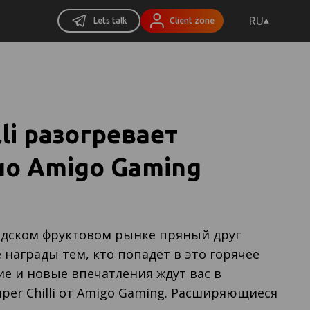
RU
Lets talk
Client zone
lli разогревает
о Amigo Gaming
одском фруктовом рынке пряный друг
награды тем, кто попадет в это горячее
е и новые впечатления ждут вас в
per Chilli от Amigo Gaming. Расширяющиеся