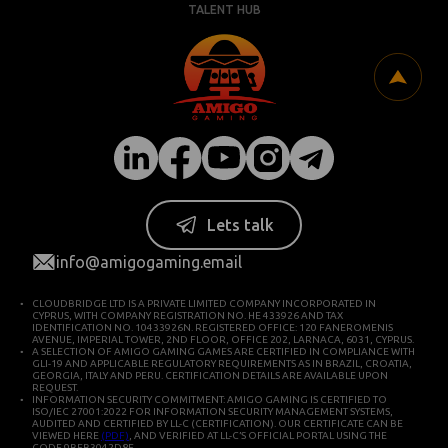
TALENT HUB
Lets talk
info@amigogaming.email
CLOUDBRIDGE LTD IS A PRIVATE LIMITED COMPANY INCORPORATED IN
CYPRUS, WITH COMPANY REGISTRATION NO. HE 433926 AND TAX
IDENTIFICATION NO. 10433926N. REGISTERED OFFICE: 120 FANEROMENIS
AVENUE, IMPERIAL TOWER, 2ND FLOOR, OFFICE 202, LARNACA, 6031, CYPRUS.
A SELECTION OF AMIGO GAMING GAMES ARE CERTIFIED IN COMPLIANCE WITH
GLI-19 AND APPLICABLE REGULATORY REQUIREMENTS AS IN BRAZIL, CROATIA,
GEORGIA, ITALY AND PERU. CERTIFICATION DETAILS ARE AVAILABLE UPON
REQUEST.
INFORMATION SECURITY COMMITMENT: AMIGO GAMING IS CERTIFIED TO
ISO/IEC 27001:2022 FOR INFORMATION SECURITY MANAGEMENT SYSTEMS,
AUDITED AND CERTIFIED BY LL-C (CERTIFICATION). OUR CERTIFICATE CAN BE
VIEWED HERE
(PDF)
, AND VERIFIED AT LL-C’S OFFICIAL PORTAL USING THE
CODE 9BEB3042D8E.